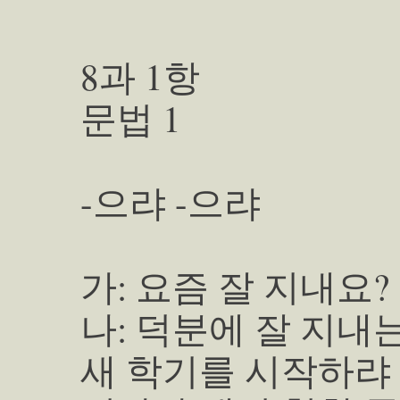
8과 1항
문법 1
-으랴 -으랴
가: 요즘 잘 지내요?
나: 덕분에 잘 지내
새 학기를 시작하랴