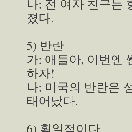
나: 전 여자 친구는
졌다.
5) 반란
가: 애들아, 이번엔
하자!
나: 미국의 반란은
태어났다.
6) 획일적이다