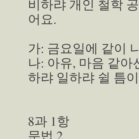
비하랴 개인 철학 공
어요.
가: 금요일에 같이 
나: 아유, 마음 같
하랴 일하랴 쉴 틈이
8과 1항
문법 2