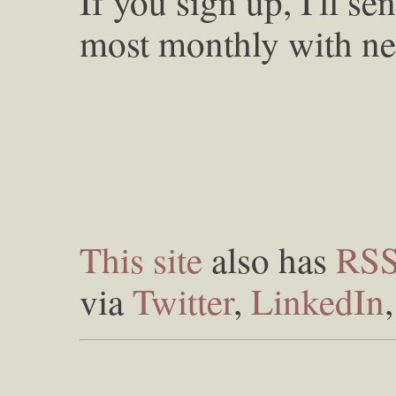
If you sign up, I'll s
most monthly with ne
This site
also has
RS
via
Twitter
,
LinkedIn