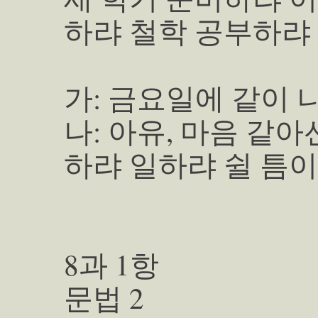
하랴 철학 공부하랴 
가: 금요일에 같이 
나: 아유, 마음 같
하랴 일하랴 쉴 틈이
8과 1항
문법 2