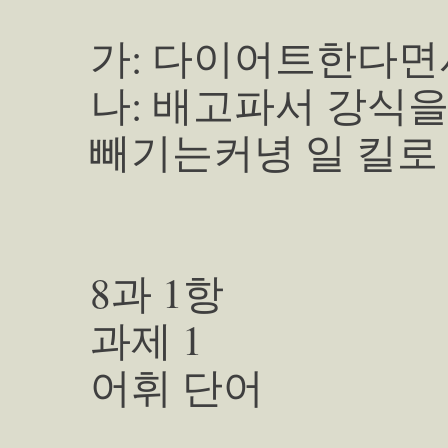
가: 다이어트한다면서
나: 배고파서 강식을
빼기는커녕 일 킬로 
8과 1항
과제 1
어휘 단어