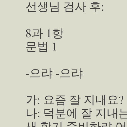
선생님 검사 후:
8과 1항
문법 1
-으랴 -으랴
가: 요즘 잘 지내요?
나: 덕분에 잘 지내
새 학기 준비하랴 