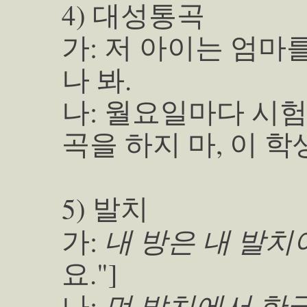
4) 대성통곡
가: 저 아이는 엄마
나 봐.
나: 월요일마다 시
곡을 하지 마, 이 학
5) 발치
내 방은 내 발치야
가:
요."]
먼 발치에서 한
나: