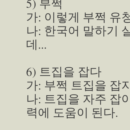
5) 부쩍
가: 이렇게 부쩍 유
나: 한국어 말하기 
데...
6) 트집을 잡다
가: 부쩍 트집을 잡
나: 트집을 자주 잡
력에 도움이 된다.