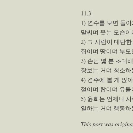
11.3
1) 연수를 보면 돌
말씨며 웃는 모습이며
2) 그 사람이 대단
집이며 땅이며 부모
3) 손님 몇 분 초
장보는 거며 청소하
4) 경주에 볼 게 많
절이며 탑이며 유물
5) 윤희는 언제나 
일하는 거며 행동하
This post was origina