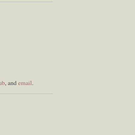
ub
, and
email
.