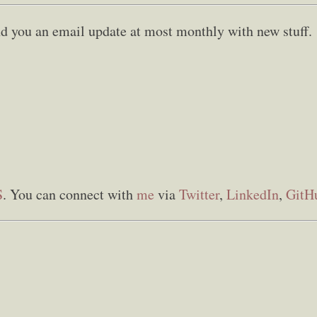
send you an email update at most monthly with new stuff.
S
. You can connect with
me
via
Twitter
,
LinkedIn
,
GitH