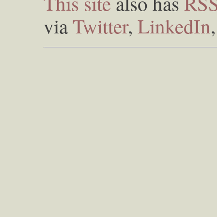
This site
also has
RS
via
Twitter
,
LinkedIn