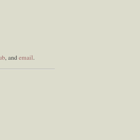
ub
, and
email
.