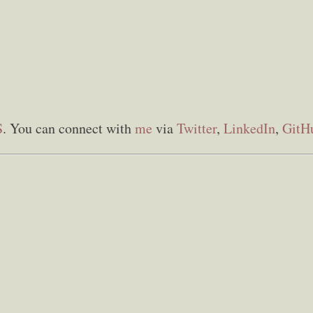
S
. You can connect with
me
via
Twitter
,
LinkedIn
,
GitH